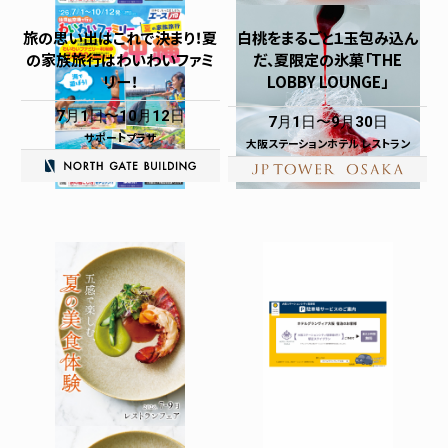
旅の思い出はこれで決まり！夏
白桃をまるごと１玉包み込ん
の家族旅行はわいわいファミ
だ、夏限定の氷菓「THE
リー！
LOBBY LOUNGE」
7月1日
10月12日
7月1日
9月30日
サポートプラザ
大阪ステーションホテル レストラン