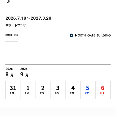
♪
2026.7.18
2027.3.28
サポートプラザ
詳細を見る
2026
2026
8
9
月
月
0
31
1
2
3
4
5
6
）
（月）
（火）
（水）
（木）
（金）
（土）
（日）