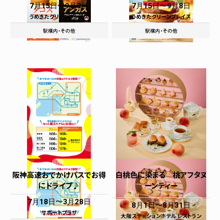
7月15日
9月8日
7月15日
9月8日
うめきたグリーンプレイス
うめきたグリーンプレイス
阪神高速おでかけパスでお得
白桃色に染まる 桃アフタヌ
にドライブ♪
ーンティー
7月18日
3月28日
8月1日
8月31日
サポートプラザ
大阪ステーションホテル レストラン