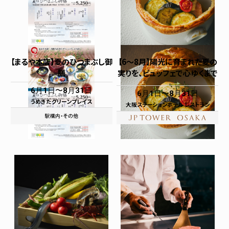
【まるや本店】夏のひつまぶし御
【6～8月】陽光に育まれた夏の
膳
実りを、ビュッフェで心ゆくまで
6月1日
8月31日
6月1日
8月31日
うめきたグリーンプレイス
大阪ステーションホテル レストラン