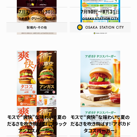
ゃいました。
7月7日
9月30日
7月10日
8月31日
うめきたグリーンプレイス
OSAKA STATION CITY
モスで“爽快”な味わいで夏の
モスで“爽快”な味わいで夏の
だるさを吹き飛ばす！『ブラック
だるさを吹き飛ばす！『アボカド
アンガスバーガー』
タコスバーガー』