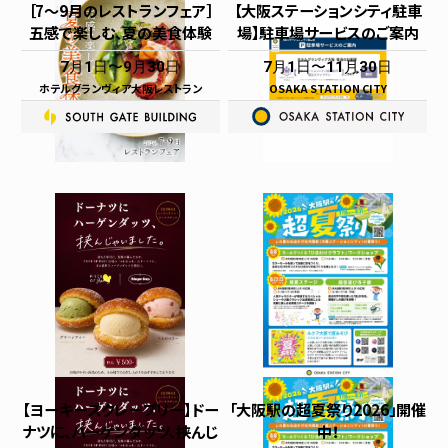
［7～9月のレストランフェア］
【大阪ステーションシティ駐車
五感で楽しむ、夏の美食体験
場】駐車場サービスのご案内
7月1日
9月30日
7月1日
11月30日
ホテルグランヴィア大阪レストラン
OSAKA STATION CITY
【ヨーキーズクレープリー】ドー
「大阪駅の超夏祭り2026」開催
ナツに、ハーゲンダッツ、挟んじ
中！