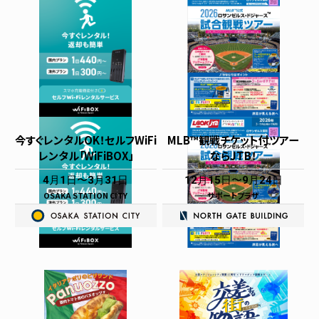
今すぐレンタルOK！セルフWiFi
MLB™観戦チケット付ツアー
レンタル「WiFiBOX」
ならJTB！
4月1日
3月31日
12月15日
9月24日
OSAKA STATION CITY
サポートプラザ