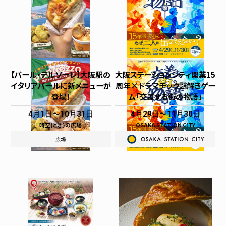
【バール・デルソーレ】大阪駅の
大阪ステーションシティ開業15
イタリアバールに新メニューが
周年×ドラマチック謎解きゲー
登場！
ム「交差する街の物語」
4月1日
10月31日
4月29日
11月30日
時空(とき)の広場
OSAKA STATION CITY