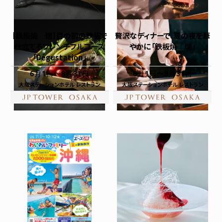
【鉄板焼 瑞】目の前の鉄板で
贅沢なディナーで、夏の夜を華
仕立てるフレンチフルコース
やかに「鉄板焼 瑞」
「Dégustation」
6月1日
8月31日
6月1日
8月31日
大阪ステーションホテル レストラン
大阪ステーションホテル レストラン