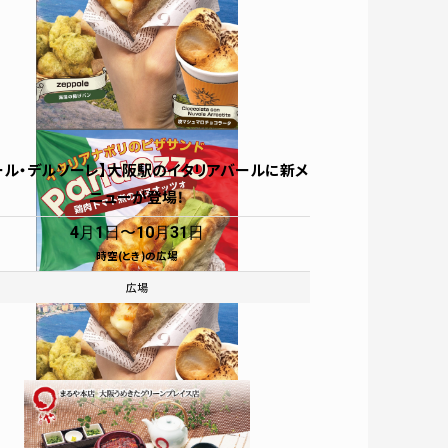
ール・デルソーレ】大阪駅のイタリアバールに新メ
ニューが登場！
4月1日
10月31日
時空(とき)の広場
ベント
ガイド