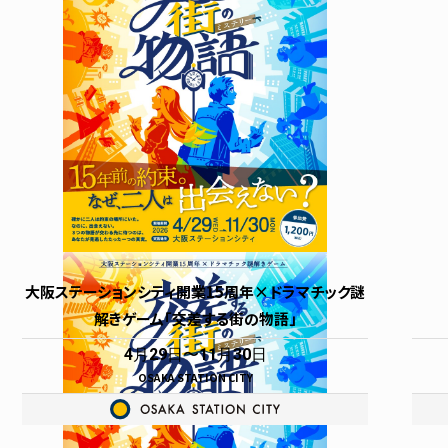
アクセス
授乳室
インフォメーション
よくあるご質問
大阪ステーションシティ開業15周年×ドラマチック謎
解きゲーム「交差する街の物語」
4月29日
11月30日
OSAKA STATION CITY