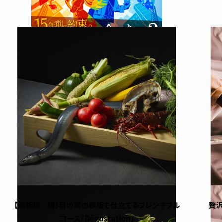
【鉄板焼 瑞】目の前の鉄板で仕立てるフレンチフル
贅
コース「Dégustation」