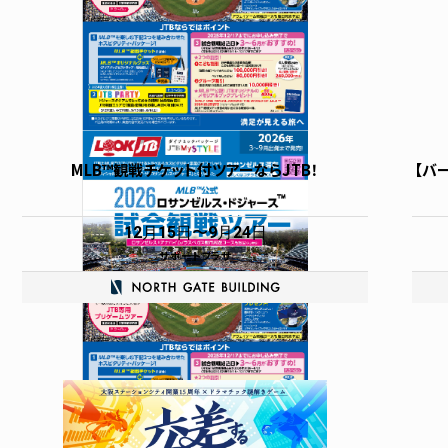
MLB™観戦チケット付ツアーならJTB！
【バ
12月15日
9月24日
サポートプラザ
グルメ
その他の施設
イ