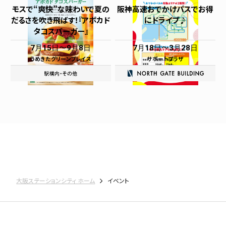
モスで“爽快”な味わいで夏の
阪神高速おでかけパスでお得
だるさを吹き飛ばす！『アボカド
にドライブ♪
タコスバーガー』
7月15日
9月8日
7月18日
3月28日
うめきたグリーンプレイス
サポートプラザ
大阪ステーションシティ ホーム
イベント