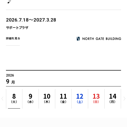
♪
2026.7.18
2027.3.28
サポートプラザ
詳細を見る
2026
9
月
8
9
10
11
12
13
14
）
（火）
（水）
（木）
（金）
（土）
（日）
（月）