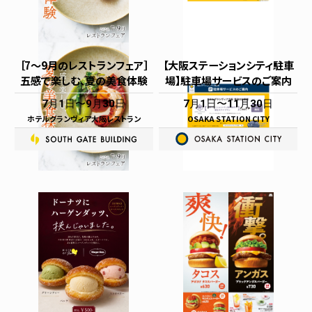
［7～9月のレストランフェア］
【大阪ステーションシティ駐車
五感で楽しむ、夏の美食体験
場】駐車場サービスのご案内
7月1日
9月30日
7月1日
11月30日
ホテルグランヴィア大阪レストラン
OSAKA STATION CITY