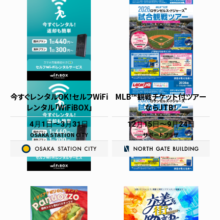
今すぐレンタルOK！セルフWiFi
MLB™観戦チケット付ツアー
レンタル「WiFiBOX」
ならJTB！
4月1日
3月31日
12月15日
9月24日
OSAKA STATION CITY
サポートプラザ