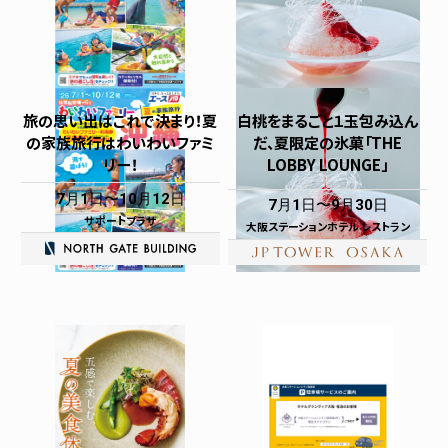
旅の思い出はこれで決まり！夏
白桃をまるごと１玉包み込ん
の家族旅行はわいわいファミ
だ、夏限定の氷菓「THE
リー！
LOBBY LOUNGE」
7月1日
10月12日
7月1日
9月30日
サポートプラザ
大阪ステーションホテル レストラン