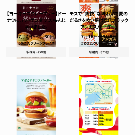
【ヨーキーズクレープリー】ドー
モスで“爽快”な味わいで夏の
ナツに、ハーゲンダッツ、挟んじ
だるさを吹き飛ばす！『ブラック
ゃいました。
アンガスバーガー』
7月7日
9月30日
7月15日
9月8日
うめきたグリーンプレイス
うめきたグリーンプレイス