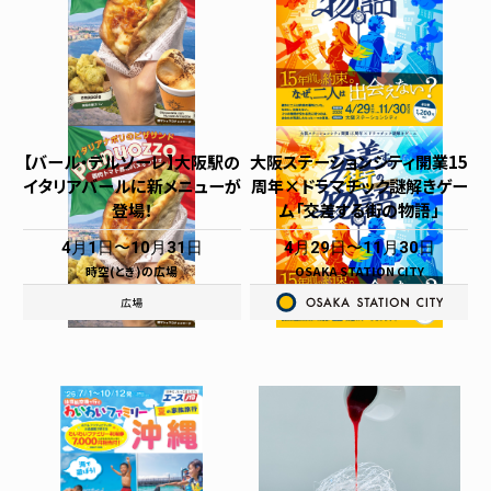
【バール・デルソーレ】大阪駅の
大阪ステーションシティ開業15
イタリアバールに新メニューが
周年×ドラマチック謎解きゲー
登場！
ム「交差する街の物語」
4月1日
10月31日
4月29日
11月30日
時空(とき)の広場
OSAKA STATION CITY