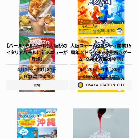
【バール・デルソーレ】大阪駅の
大阪ステーションシティ開業15
イタリアバールに新メニューが
周年×ドラマチック謎解きゲー
登場！
ム「交差する街の物語」
4月1日
10月31日
4月29日
11月30日
時空(とき)の広場
OSAKA STATION CITY