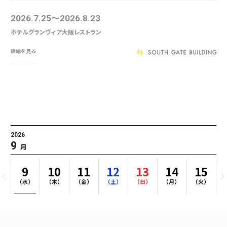
♪
2026.7.18
2027.3.28
サポートプラザ
詳細を見る
2026
9
月
9
10
11
12
13
14
15
）
（水）
（木）
（金）
（土）
（日）
（月）
（火）