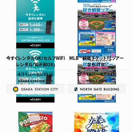
今すぐレンタルOK！セルフWiFi
MLB™観戦チケット付ツアー
レンタル「WiFiBOX」
ならJTB！
4月1日
3月31日
12月15日
9月24日
OSAKA STATION CITY
サポートプラザ