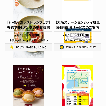
［7～9月のレストランフェア］
【大阪ステーションシティ駐車
五感で楽しむ、夏の美食体験
場】駐車場サービスのご案内
7月1日
9月30日
7月1日
11月30日
ホテルグランヴィア大阪レストラン
OSAKA STATION CITY