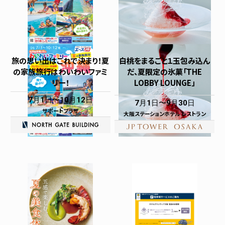
旅の思い出はこれで決まり！夏
白桃をまるごと１玉包み込ん
の家族旅行はわいわいファミ
だ、夏限定の氷菓「THE
リー！
LOBBY LOUNGE」
7月1日
10月12日
7月1日
9月30日
サポートプラザ
大阪ステーションホテル レストラン