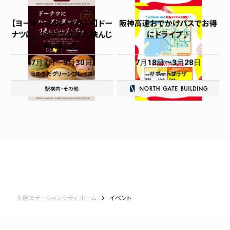
【ヨーキーズクレープリー】ドー
阪神高速おでかけパスでお得
ナツに、ハーゲンダッツ、挟んじ
にドライブ♪
ゃいました。
7月7日
9月30日
7月18日
3月28日
うめきたグリーンプレイス
サポートプラザ
大阪ステーションシティ ホーム
イベント