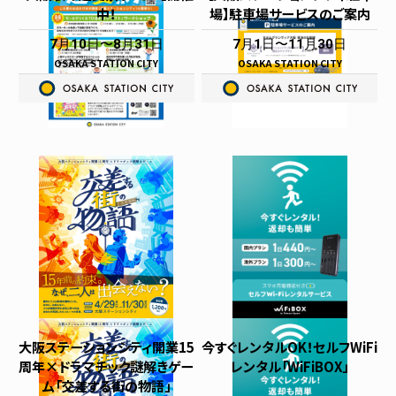
中！
場】駐車場サービスのご案内
7月10日
8月31日
7月1日
11月30日
OSAKA STATION CITY
OSAKA STATION CITY
大阪ステーションシティ開業15
今すぐレンタルOK！セルフWiFi
周年×ドラマチック謎解きゲー
レンタル「WiFiBOX」
ム「交差する街の物語」