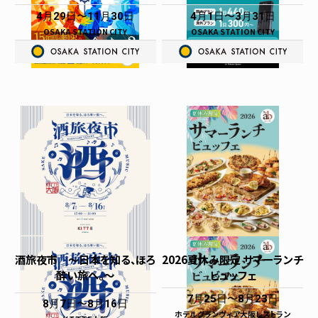
4月29日
11月30日
4月1日
3月31日
OSAKA STATION CITY
OSAKA STATION CITY
酒旅夜市 〜日本を知る、ほろ
2026夏休み限定 サマーランチ
酔い旅へ。〜
ビュッフェ
7月25日
8月23日
8月7日
8月16日
ホテルグランヴィア大阪レストラン