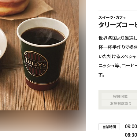
スイーツ・カフェ
タリーズコー
世界各国より厳選し
杯一杯手作りで提
いただけるスペシャ
ニッシュ等、コーヒ
す。
喫煙可能
お座敷席あり
グルメ
その他の施設
イ
09:00
営業時間
08:30