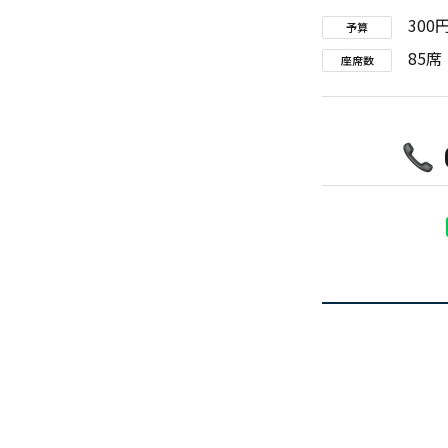
300
予算
85席
座席数
アクセス
授乳室
インフォメーション
よくあるご質問