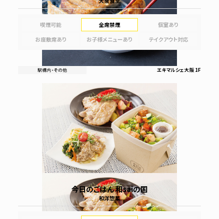
大衆食堂
喫煙可能
全席禁煙
個室あり
お座敷席あり
お子様メニューあり
テイクアウト対応
エキマルシェ大阪 1F
今日のごはん 和saiの国
和洋惣菜