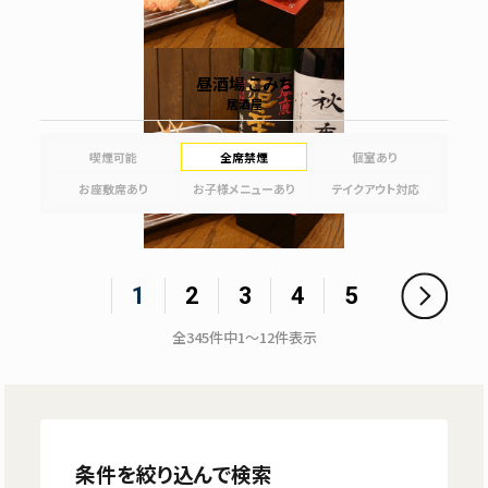
昼酒場 こみち
居酒屋
喫煙可能
全席禁煙
個室あり
お座敷席あり
お子様メニューあり
テイクアウト対応
1
2
3
4
5
全
345
件中
1～12
件表示
条件を絞り込んで検索