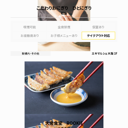
こだわりおにぎり ひとにぎり
和食
喫煙可能
全席禁煙
個室あり
お座敷席あり
お子様メニューあり
テイクアウト対応
エキマルシェ大阪 1F
大衆食堂 ROOKIE