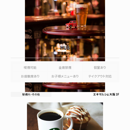
HUB
英国風パブ
喫煙可能
全席禁煙
個室あり
お座敷席あり
お子様メニューあり
テイクアウト対応
エキマルシェ大阪 1F