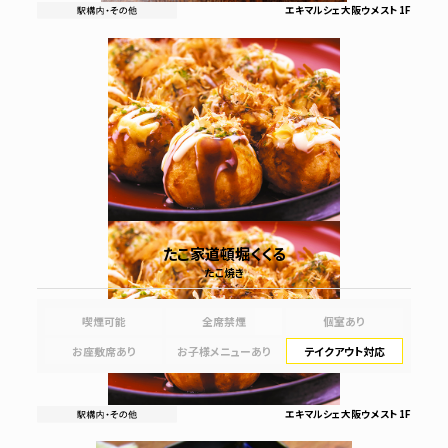
エキマルシェ大阪ウメスト 1F
たこ家道頓堀くくる
たこ焼き
喫煙可能
全席禁煙
個室あり
お座敷席あり
お子様メニューあり
テイクアウト対応
エキマルシェ大阪ウメスト 1F