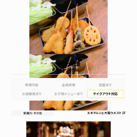
串かつ 松葉
串カツ専門店
喫煙可能
全席禁煙
個室あり
お座敷席あり
お子様メニューあり
テイクアウト対応
エキマルシェ大阪ウメスト 1F