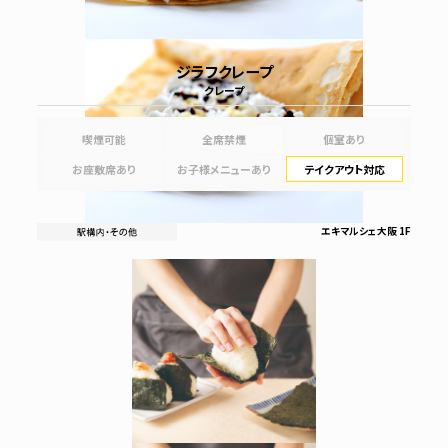
ジラフクレープ
クレープ
喫煙可能
全席禁煙
個室あり
お座敷席あり
お子様メニューあり
テイクアウト対応
エキマルシェ大阪 1F