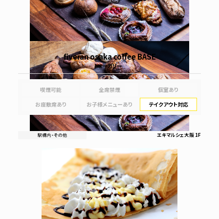
fiveran osaka coffee BASE
ベーカリー
喫煙可能
全席禁煙
個室あり
お座敷席あり
お子様メニューあり
テイクアウト対応
エキマルシェ大阪 1F