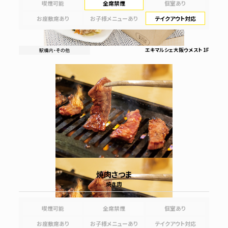
喫煙可能
全席禁煙
個室あり
お座敷席あり
お子様メニューあり
テイクアウト対応
エキマルシェ大阪ウメスト 1F
焼肉さつま
焼き肉
喫煙可能
全席禁煙
個室あり
お座敷席あり
お子様メニューあり
テイクアウト対応