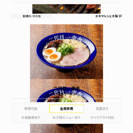
エキマルシェ大阪 1F
二代目一幸舎
博多ラーメン
喫煙可能
全席禁煙
個室あり
お座敷席あり
お子様メニューあり
テイクアウト対応