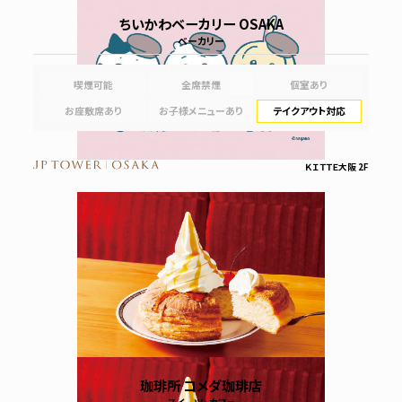
ちいかわベーカリー OSAKA
ベーカリー
喫煙可能
全席禁煙
個室あり
お座敷席あり
お子様メニューあり
テイクアウト対応
ＫＩＴＴＥ大阪 2F
珈琲所 コメダ珈琲店