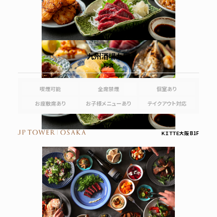
九州酒場九国
和食
喫煙可能
全席禁煙
個室あり
お座敷席あり
お子様メニューあり
テイクアウト対応
ＫＩＴＴＥ大阪 B1F