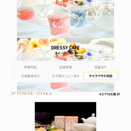
DRESSY CAFE
スイーツ・カフェ
喫煙可能
全席禁煙
個室あり
お座敷席あり
お子様メニューあり
テイクアウト対応
ＫＩＴＴＥ大阪 1F