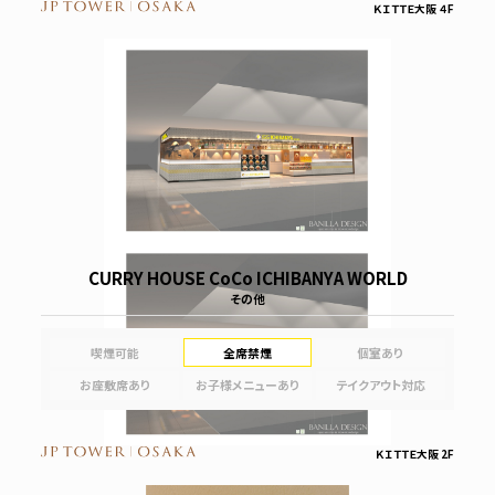
ＫＩＴＴＥ大阪 ４F
CURRY HOUSE CoCo ICHIBANYA WORLD
その他
喫煙可能
全席禁煙
個室あり
お座敷席あり
お子様メニューあり
テイクアウト対応
ＫＩＴＴＥ大阪 2F