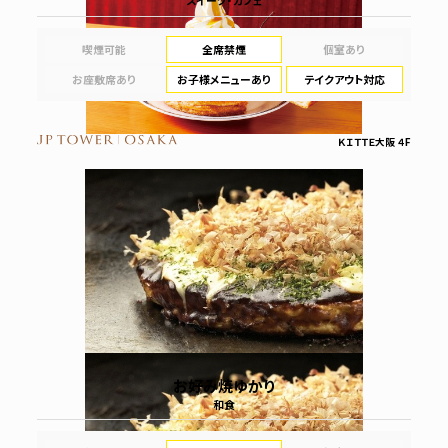
スイーツ・カフェ
喫煙可能
全席禁煙
個室あり
お座敷席あり
お子様メニューあり
テイクアウト対応
ＫＩＴＴＥ大阪 ４F
お好み焼ゆかり
和食