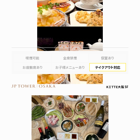
HARNEY ＆ SONS Tea Salon
スイーツ・カフェ
喫煙可能
全席禁煙
個室あり
お座敷席あり
お子様メニューあり
テイクアウト対応
ＫＩＴＴＥ大阪 5F