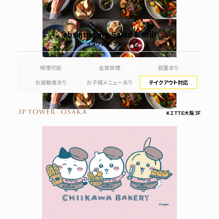
absinthe org.Salad & Grill
イタリアン・フレンチ
喫煙可能
全席禁煙
個室あり
お座敷席あり
お子様メニューあり
テイクアウト対応
ＫＩＴＴＥ大阪 3F