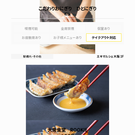
こだわりおにぎり ひとにぎり
和食
喫煙可能
全席禁煙
個室あり
お座敷席あり
お子様メニューあり
テイクアウト対応
エキマルシェ大阪 1F
大衆食堂 ROOKIE