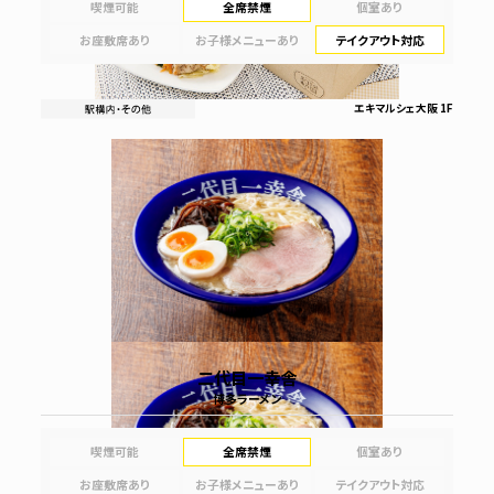
喫煙可能
全席禁煙
個室あり
お座敷席あり
お子様メニューあり
テイクアウト対応
エキマルシェ大阪 1F
二代目一幸舎
博多ラーメン
喫煙可能
全席禁煙
個室あり
お座敷席あり
お子様メニューあり
テイクアウト対応