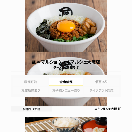
麺ゃ マルショウ エキマルシェ大阪店
ラーメン、まぜそば
喫煙可能
全席禁煙
個室あり
お座敷席あり
お子様メニューあり
テイクアウト対応
エキマルシェ大阪 1F