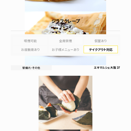
ジラフクレープ
クレープ
喫煙可能
全席禁煙
個室あり
お座敷席あり
お子様メニューあり
テイクアウト対応
エキマルシェ大阪 1F