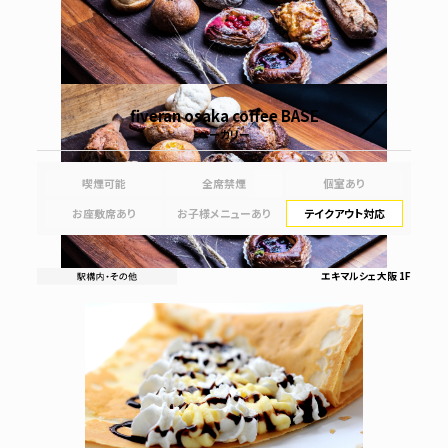
fiveran osaka coffee BASE
ベーカリー
喫煙可能
全席禁煙
個室あり
お座敷席あり
お子様メニューあり
テイクアウト対応
エキマルシェ大阪 1F