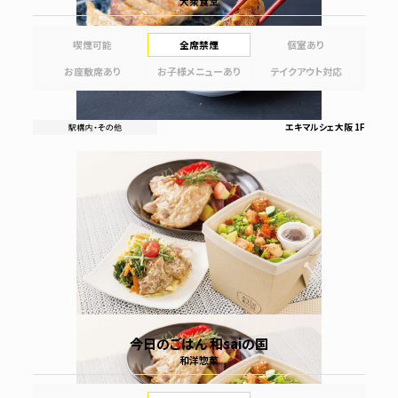
大衆食堂
喫煙可能
全席禁煙
個室あり
お座敷席あり
お子様メニューあり
テイクアウト対応
エキマルシェ大阪 1F
今日のごはん 和saiの国
和洋惣菜