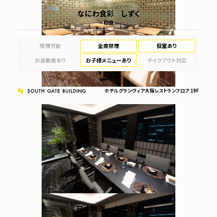
なにわ食彩 しずく
和食
喫煙可能
全席禁煙
個室あり
お座敷席あり
お子様メニューあり
テイクアウト対応
ホテルグランヴィア大阪レストランフロア 19F
日本料理 大阪浮橋