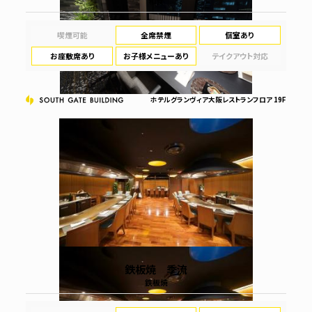
和食
喫煙可能
全席禁煙
個室あり
お座敷席あり
お子様メニューあり
テイクアウト対応
ホテルグランヴィア大阪レストランフロア 19F
鉄板焼 季流
鉄板焼