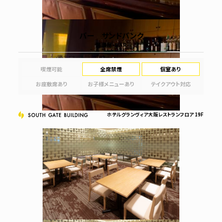
バー サンドバンク
居酒屋・BAR
喫煙可能
全席禁煙
個室あり
お座敷席あり
お子様メニューあり
テイクアウト対応
ホテルグランヴィア大阪レストランフロア 19F