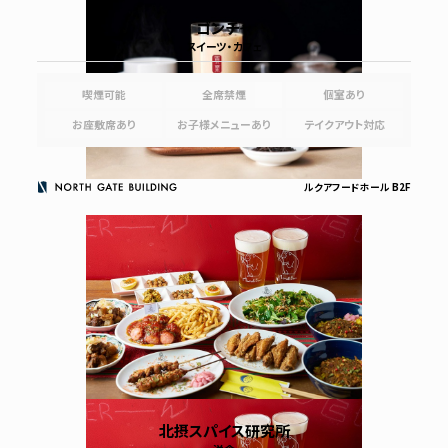
ゴンチャ
スイーツ・カフェ
喫煙可能
全席禁煙
個室あり
お座敷席あり
お子様メニューあり
テイクアウト対応
ルクアフードホール B2F
北摂スパイス研究所