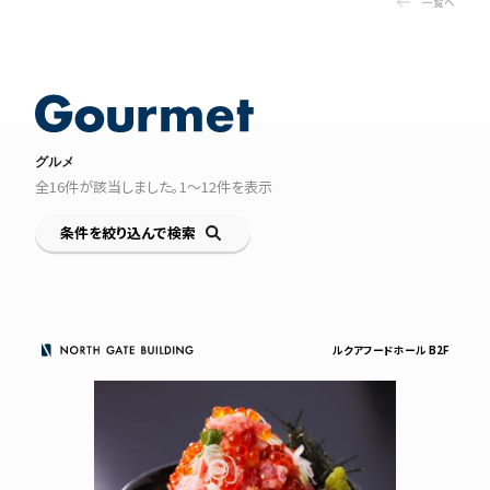
一覧へ
グルメ
全
16
件が該当しました。
1〜12
件を表示
条件を絞り込んで検索
ルクアフードホール B2F