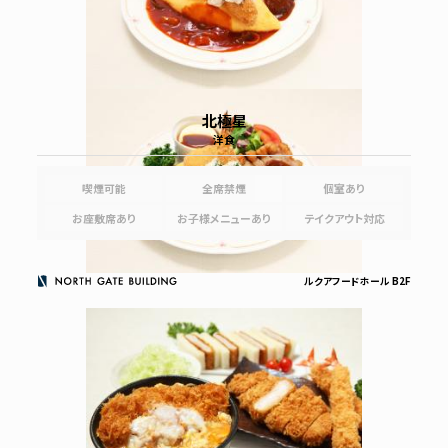
北極星
洋食
喫煙可能
全席禁煙
個室あり
お座敷席あり
お子様メニューあり
テイクアウト対応
ルクアフードホール B2F