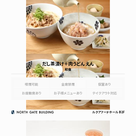
だし茶漬け＋肉うどん えん
和食
喫煙可能
全席禁煙
個室あり
お座敷席あり
お子様メニューあり
テイクアウト対応
ルクアフードホール B2F