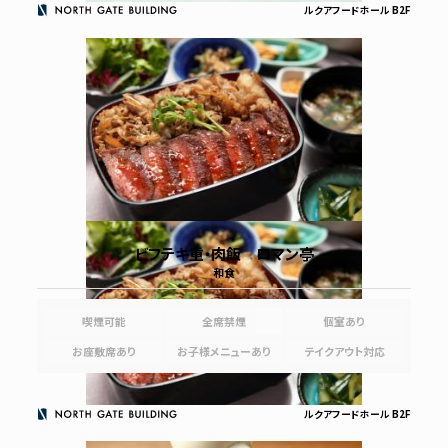
ルクアフードホール B2F
ビフテキ重・肉飯 ロマン亭
和食
喫煙可能
全席禁煙
個室あり
お座敷席あり
お子様メニューあり
テイクアウト対応
ルクアフードホール B2F