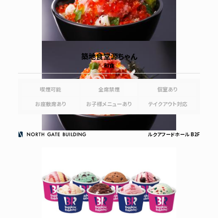
築地食堂源ちゃん
和食
喫煙可能
全席禁煙
個室あり
お座敷席あり
お子様メニューあり
テイクアウト対応
ルクアフードホール B2F