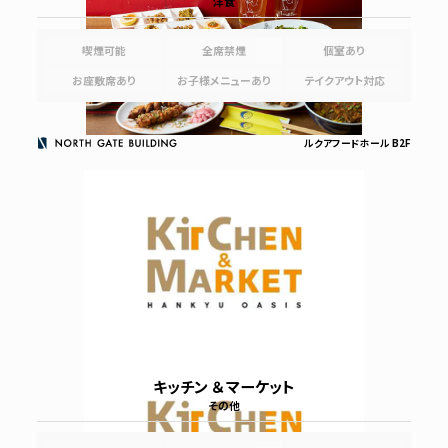
洋食
喫煙可能
全席禁煙
個室あり
お座敷席あり
お子様メニューあり
テイクアウト対応
ルクアフードホール B2F
キッチン ＆ マーケット
その他