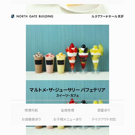
ルクアフードホール B2F
マルトメ・ザ・ジューサリー パフェテリア
スイーツ・カフェ
喫煙可能
全席禁煙
個室あり
お座敷席あり
お子様メニューあり
テイクアウト対応