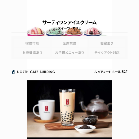
サーティワンアイスクリーム
スイーツ・カフェ
喫煙可能
全席禁煙
個室あり
お座敷席あり
お子様メニューあり
テイクアウト対応
ルクアフードホール B2F