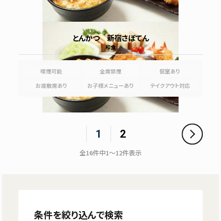
とんかつ 新宿さぼてん
和食
喫煙可能
全席禁煙
個室あり
お座敷席あり
お子様メニューあり
テイクアウト対応
1
2
全
16
件中
1～12
件表示
条件を絞り込んで検索