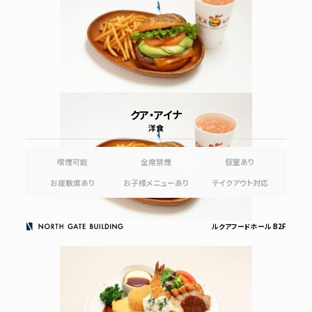
クア・アイナ
洋食
喫煙可能
全席禁煙
個室あり
お座敷席あり
お子様メニューあり
テイクアウト対応
ルクアフードホール B2F